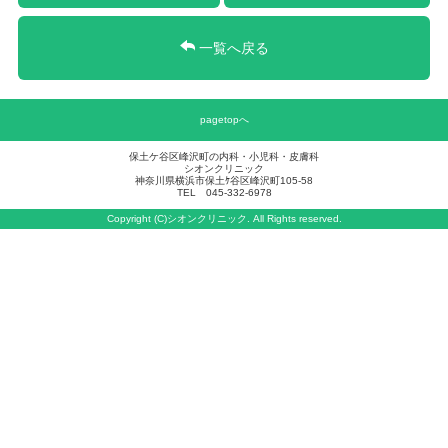
一覧へ戻る
pagetopへ
保土ケ谷区峰沢町の内科・小児科・皮膚科
シオンクリニック
神奈川県横浜市保土ｹ谷区峰沢町105-58
TEL 045-332-6978
Copyright (C)シオンクリニック. All Rights reserved.