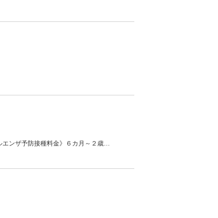
令和４年１０月１日よりインフルエンザ予防接種を開始します。詳しくはお電話でお問い合わせ下さい。 《インフルエンザ予防接種料金》６カ月～２歳 ３５００円３歳～８歳 １回目 ４０００円 ２回目 ３５...