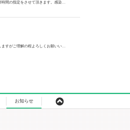
発熱の方は事前に連絡をして下さい。連絡なしに来院された場合は外でお待ちいただくか、一旦帰宅していただき診察時間の指定をさせて頂きます。感染防止にご協力お願いいたします。
当面の間、耳鼻科の処置等は実施いたしません。治療上必要な方は専門の病院への紹介となります。ご不便をおかけしますがご理解の程よろしくお願いいたします。
お知らせ