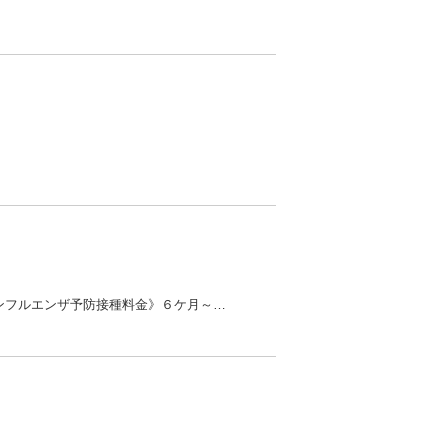
令和３年１０月１日よりインフルエンザの予防接種を開始します。ご希望の方はお電話でお問い合わせ下さい。《インフルエンザ予防接種料金》６ケ月～２歳 ３５００円３歳～８歳 １回目 ４０００円 ...