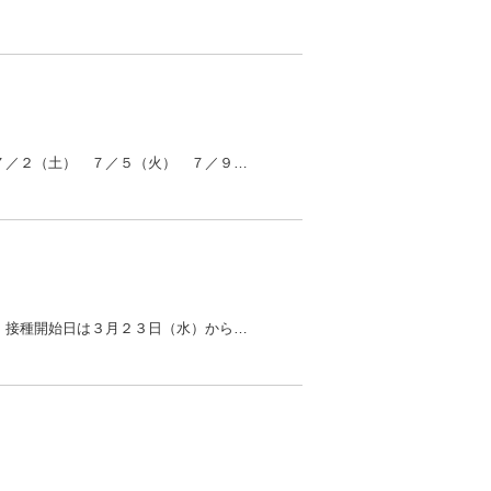
小児コロナワクチン接種の予約は横浜市のサイトからお願いします。今後の予定は５／３１（火） ６／４（土） ７／２（土） ７／５（火） ７／９（土）になります。２回目は３週間後の同じ時間で自動で予約されま...
３月８日（火）からモデルナのワクチン接種の予約を開始します。２回目接種から６ケ月経過し、接種券が届いた方。接種開始日は３月２３日（水）から 接種曜日は不定期です。予約は電話になります。 予約時間 午...