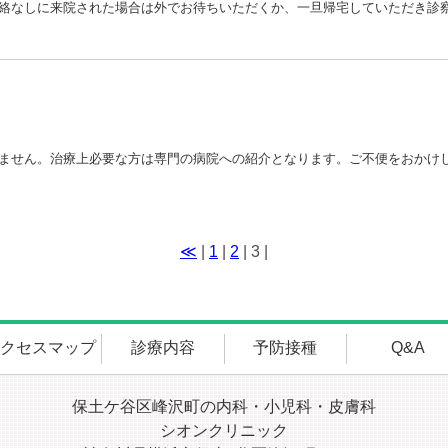
≪
|
1
|
2
| 3 |
アクセスマップ
診療内容
予防接種
Q&A
保土ケ谷区峰沢町の内科・小児科・皮膚科
シオンクリニック